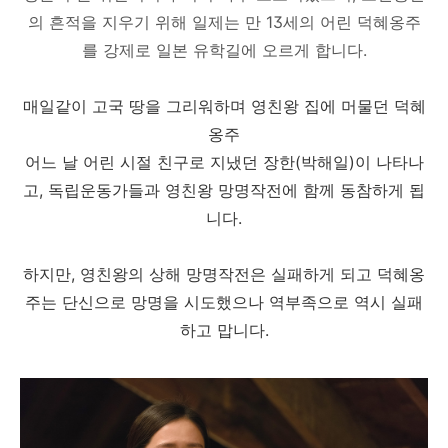
의 흔적을 지우기 위해
일제는 만 13세의 어린 덕혜옹주
를 강제로 일본 유학길에 오르게 합니다.
매일같이 고국 땅을 그리워하며 영친왕 집에 머물던 덕혜
옹주
어느 날 어린 시절 친구로 지냈던 장한(박해일)이 나타나
고, 독립운동가들과 영친왕 망명작전에 함께 동참하게 됩
니다.
하지만, 영친왕의 상해 망명작전은 실패하게 되고 덕혜옹
주는 단신으로 망명을 시도했으나 역부족으로 역시 실패
하고 맙니다.