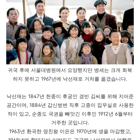
귀국 후에 서울대병원에서 요양했지만 병세는 크게 회복
하지 못하고 1967년에 낙선재로 거처를 옮겼습니다.
낙선재는
1847년 헌종이 후궁인 경빈 김씨를 위해 지어준
공간이며, 1884년 갑신벙변 직후 고종이 집무실로 사용한
적이 있고, 순종도 국권을 빼앗긴 이후인 1912년 6월부터
거주한 곳입니다.
1963년 환국한 영친왕 이은은 1970년에 생을 마감했고,
1968년에 황태자비 이방자도 귀국해 낙선재에서 여행을