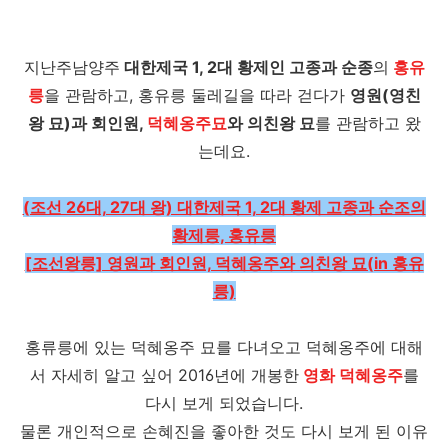
지난주남양주
대한제국 1, 2대 황제인 고종과 순종
의
홍유
릉
을 관람하고, 홍유릉 둘레길을 따라 걷다가
영원(영친
왕 묘)과 회인원,
덕혜옹주묘
와 의친왕 묘
를 관람하고 왔
는데요.
(조선 26대, 27대 왕) 대한제국 1, 2대 황제 고종과 순조의
황제릉, 홍유릉
[조선왕릉] 영원과 회인원, 덕혜옹주와 의친왕 묘(in 홍유
릉)
홍류릉에 있는 덕혜옹주 묘를 다녀오고 덕혜옹주에 대해
서 자세히 알고 싶어 2016년에 개봉한
영화 덕혜옹주
를
다시 보게 되었습니다.
물론 개인적으로 손혜진을 좋아한 것도 다시 보게 된 이유