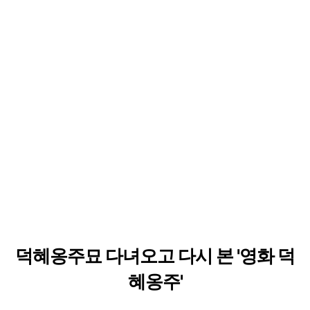
덕혜옹주묘 다녀오고 다시 본 '영화 덕
혜옹주'