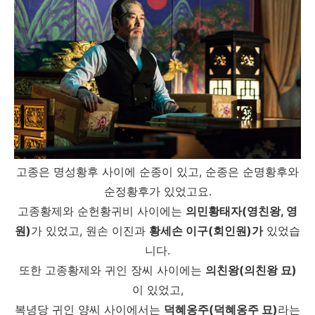
고종은 명성황후 사이에 순종이 있고, 순종은 순명황후와
순정황후가 있었고요.
고종황제와 순헌황귀비 사이에는
의민황태자(영친왕, 영
원)
가 있었고, 원손 이진과
황세손 이구(회인원)가
있었습
니다.
또한 고종황제와 귀인 장씨 사이에는
의친왕(의친왕 묘)
이 있었고,
복녕당 귀인 양씨 사이에서는
덕혜옹주(덕혜옹주 묘)
라는