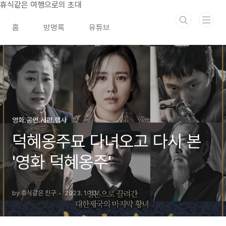
본문 바로가기
휴식같은 여행으로의 초대
홈
방명록
유튜브
영화.공연.서평.행사
덕혜옹주묘 다녀오고 다시 본
'영화 덕혜옹주'
by 휴식같은 친구
2023. 1. 10.