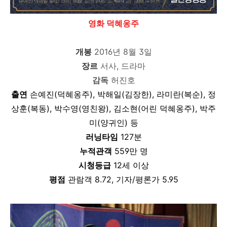
영화 덕혜옹주
개봉
2016년 8월 3일
장르
서사, 드라마
감독
허진호
출연
손예진(덕혜옹주), 박해일(김장한), 라미란(복순), 정
상훈(복동), 박수영(영친왕),
김소현(어린 덕혜옹주), 박주
미(양귀인)
등
러닝타임
127분
누적관객
559만 명
시청등급
12세 이상
평점
관람객
8.72, 기자/평론가 5.95