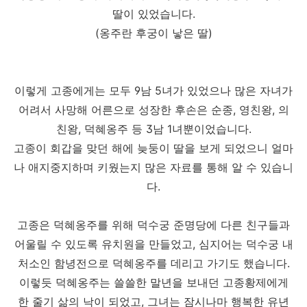
딸이 있었습니다.
(옹주란 후궁이 낳은 딸)
이렇게 고종에게는 모두 9남 5녀가 있었으나 많은 자녀가
어려서 사망해 어른으로 성장한 후손은 순종, 영친왕, 의
친왕, 덕혜옹주 등 3남 1녀뿐이었습니다.
고종이 회갑을 맞던 해에 늦둥이 딸을 보게 되었으니 얼마
나 애지중지하며 키웠는지 많은 자료를 통해 알 수 있습니
다.
고종은 덕혜옹주를 위해 덕수궁 준명당에 다른 친구들과
어울릴 수 있도록 유치원을 만들었고, 심지어는 덕수궁 내
처소인 함녕전으로 덕혜옹주를 데리고 가기도 했습니다.
이렇듯 덕혜옹주는 쓸쓸한 말년을 보내던 고종황제에게
한 줄기 삶의 낙이 되었고, 그녀는 잠시나마 행복한 유년