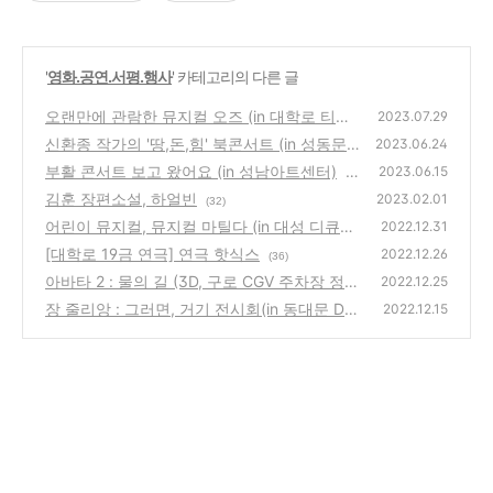
'
영화.공연.서평.행사
' 카테고리의 다른 글
오랜만에 관람한 뮤지컬 오즈 (in 대학로 티오
2023.07.29
엠)
신환종 작가의 '땅,돈,힘' 북콘서트 (in 성동문
(76)
2023.06.24
화재단 성동구립도서관 성수아트홀)
부활 콘서트 보고 왔어요 (in 성남아트센터)
(48)
2023.06.15
(1
김훈 장편소설, 하얼빈
00)
2023.02.01
(32)
어린이 뮤지컬, 뮤지컬 마틸다 (in 대성 디큐브
2022.12.31
아트센터)
[대학로 19금 연극] 연극 핫식스
(34)
2022.12.26
(36)
아바타 2 : 물의 길 (3D, 구로 CGV 주차장 정
2022.12.25
보)
장 줄리앙 : 그러면, 거기 전시회(in 동대문 DD
(46)
2022.12.15
P)
(38)